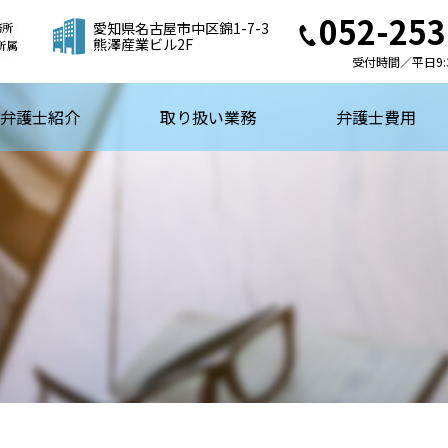
052-253
【弁護士法人スピカ】名古屋市の法律事務所・弁護士事務所
愛知県名古屋市中区錦1-7-3
熊澤産業ビル2F
受付時間／平日9:3
弁護士紹介
取り扱い業務
弁護士費用