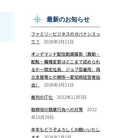
最新のお知らせ
ファミリービジネスのガバナンスっ
て？
2026年3月11日
オンデマンド配信動画撮影（異動・
配転・職種変更はどこまで認められ
るか～限定社員、ジョブ型雇用、両
立支援等との関係～愛知県経営者協
会）
2026年3月11日
裁判のIT化
2022年11月3日
取締役の競業行為への対策
2022
年10月29日
本年もどうぞよろしくお願いいたし
ます
2026年1月1日